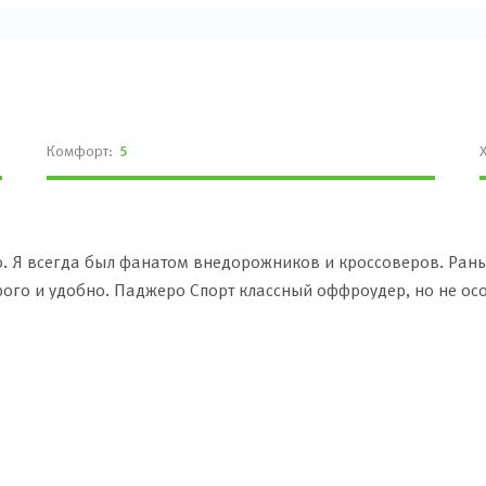
Комфорт:
5
о. Я всегда был фанатом внедорожников и кроссоверов. Ран
рого и удобно. Паджеро Спорт классный оффроудер, но не ос
о, надежность для меня не так важна, ведь всегда есть гаран
о двигателе - 2,5 лошадиных силы, крутящий момент всего 2
т-драйве этого не почувствовал, ошибся. Искал замену Сорен
аться на чужих сиденьях. После нескольких месяцев раздумий
xeed VX, крутая машина, но оффроудные возможности почти о
арго. Посмотрел все доступные видеообзоры, везде положите