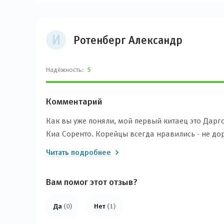
И
Ротенберг Александр
Надёжность:
5
Комментарий
Как вы уже поняли, мой первый китаец это Дарг
Киа Соренто. Корейцы всегда нравились - не до
потому что меняю авто каждые 2-3 года. Но честн
Читать подробнее
Соренто полтора года. Очень разочаровался в ег
показателями он не мог нормально ехать. На тес
Вам помог этот отзыв?
Бывшие авто тоже не рассматривал, не хочу кат
Хавал-Х9, но и он мне не подошел. Посмотрел E
Да
(0)
Нет
(1)
модели не рассматривал. Обратил внимание на Д