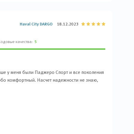
Haval City DARGO
18.12.2023
Ходовые качества:
5
ьше у меня были Паджеро Спорт и все поколения
обо комфортный. Насчет надежности не знаю,
тия. Взял Дарго в обмен на Соренто-4. Ездил на
32 ньютон-метра. Понимаете, с такими
то долго. Цены на новые корейцы подскочили.
 обратил внимание на китайцев. Сначала хотел
тсутствуют, просто большой универсал. Дешевые
льные отзывы. Конечно, съездил на тест-драйв.