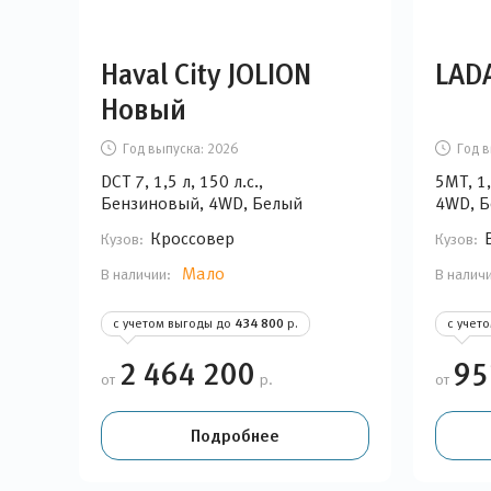
Haval City JOLION
LAD
Новый
Год выпуска:
2026
Год в
DCT 7, 1,5 л, 150 л.с.,
5MT, 1,
Бензиновый, 4WD, Белый
4WD, 
Кроссовер
Кузов:
Кузов:
Мало
В наличии:
В налич
с учетом выгоды до
434 800
р.
с учет
2 464 200
95
от
р.
от
Подробнее