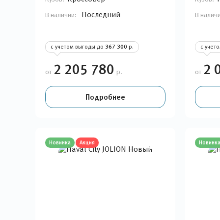
Последний
В наличии:
В налич
с учетом выгоды до
367 300
р.
с учет
2 205 780
2 
от
р.
от
Подробнее
Новинка
Акция
Новинк