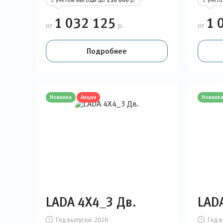
210 000
1 032 125
1 
от
р.
от
Подробнее
Новинка
Акция
Новинк
LADA 4Х4_3 Дв.
LAD
Год выпуска:
2026
Год в