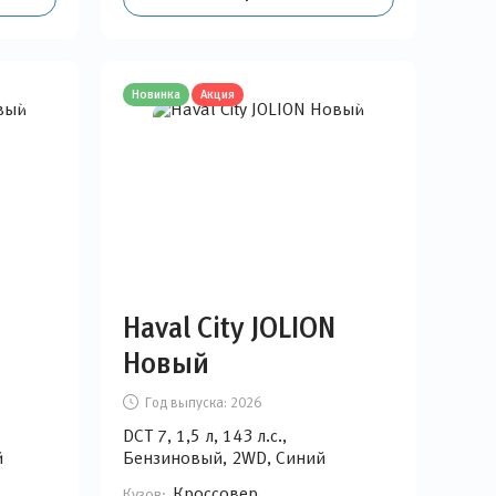
Новинка
Акция
Haval City JOLION
Новый
Год выпуска:
2026
DCT 7, 1,5 л, 143 л.с.,
й
Бензиновый, 2WD, Синий
Кроссовер
Кузов: