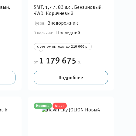
овый,
5MT, 1,7 л, 83 л.с., Бензиновый,
4WD, Коричневый
Внедорожник
Кузов:
Последний
В наличии:
с учетом выгоды до
210 000
р.
1 179 675
от
р.
Подробнее
Новинка
Акция