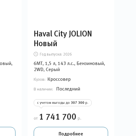
Haval City JOLION
Новый
Год выпуска:
2026
новый,
6МТ, 1,5 л, 143 л.с., Бензиновый,
2WD, Серый
Кроссовер
Кузов:
Последний
В наличии:
с учетом выгоды до
307 300
р.
1 741 700
от
р.
Подробнее