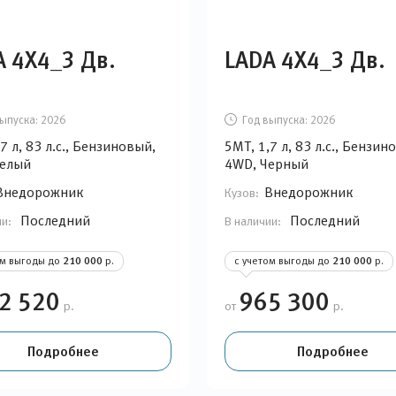
A 4Х4_3 Дв.
LADA 4Х4_3 Дв.
ыпуска:
2026
Год выпуска:
2026
7 л, 83 л.с., Бензиновый,
5MT, 1,7 л, 83 л.с., Бензин
Белый
4WD, Черный
Внедорожник
Внедорожник
Кузов:
Последний
Последний
ии:
В наличии:
ом выгоды до
210 000
р.
с учетом выгоды до
210 000
р.
2 520
965 300
р.
от
р.
Подробнее
Подробнее