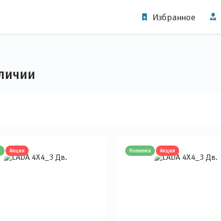
Избранное
личии
а
Акция
Новинка
Акция