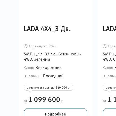
LADA 4Х4_3 Дв.
LAD
Год выпуска:
2026
Год в
5MT, 1,7 л, 83 л.с., Бензиновый,
5MT, 1,
4WD, Зеленый
4WD, С
Внедорожник
Кузов:
Кузов:
Последний
В наличии:
В налич
с учетом выгоды до
210 000
р.
с учет
1 099 600
1 
от
р.
от
Подробнее