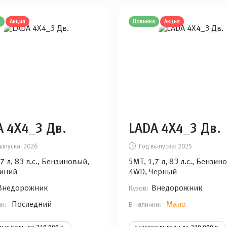
а
Акция
Новинка
Акция
A 4Х4_3 Дв.
LADA 4Х4_3 Дв.
ыпуска:
2026
Год выпуска:
2025
7 л, 83 л.с., Бензиновый,
5MT, 1,7 л, 83 л.с., Бензин
иний
4WD, Черный
Внедорожник
Внедорожник
Кузов:
Последний
Мало
ии:
В наличии:
ом выгоды до
р.
с учетом выгоды до
р.