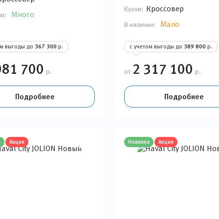
Кроссовер
Кузов:
Много
ии:
Мало
В наличии:
ом выгоды до
367 300
р.
с учетом выгоды до
389 800
р.
081 700
2 317 100
р.
от
р.
Подробнее
Подробнее
а
Акция
Новинка
Акция