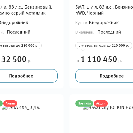
7 л, 83 л.с., Бензиновый,
5MT, 1,7 л, 83 л.с., Бензин
емно-серый металлик
4WD, Черный
Внедорожник
Внедорожник
Кузов:
Последний
Последний
ии:
В наличии:
ом выгоды до
210 000
р.
с учетом выгоды до
210 000
р.
132 500
1 110 450
р.
от
р.
Подробнее
Подробнее
а
Акция
Новинка
Акция