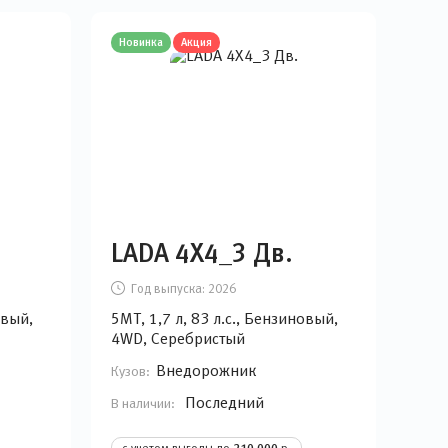
Новинка
Акция
LADA 4Х4_3 Дв.
Год выпуска:
2026
овый,
5MT, 1,7 л, 83 л.с., Бензиновый,
4WD, Серебристый
Внедорожник
Кузов:
Последний
В наличии:
с учетом выгоды до
р.