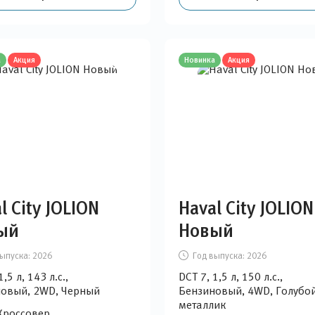
а
Акция
Новинка
Акция
l City JOLION
Haval City JOLION
ый
Новый
ыпуска:
2026
Год выпуска:
2026
1,5 л, 143 л.с.,
DCT 7, 1,5 л, 150 л.с.,
овый, 2WD, Черный
Бензиновый, 4WD, Голубо
металлик
Кроссовер