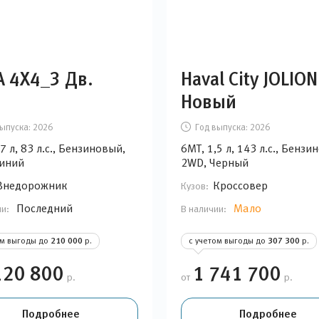
A 4Х4_3 Дв.
Haval City JOLION
Новый
ыпуска:
2026
Год выпуска:
2026
7 л, 83 л.с., Бензиновый,
6МТ, 1,5 л, 143 л.с., Бензи
иний
2WD, Черный
Внедорожник
Кроссовер
Кузов:
Последний
Мало
ии:
В наличии:
ом выгоды до
210 000
р.
с учетом выгоды до
307 300
р.
120 800
1 741 700
р.
от
р.
Подробнее
Подробнее