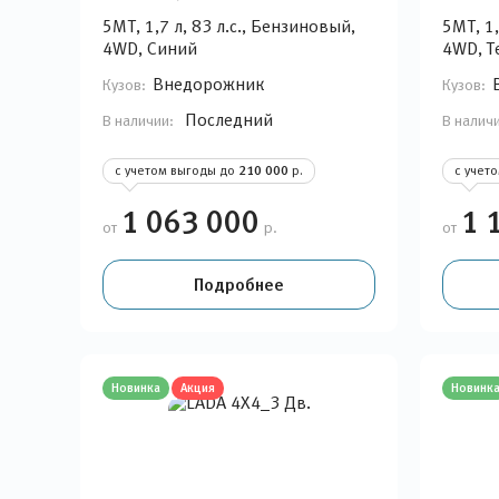
5MT, 1,7 л, 83 л.с., Бензиновый,
5MT, 1,
4WD, Синий
4WD, Т
Внедорожник
Кузов:
Кузов:
Последний
В наличии:
В налич
с учетом выгоды до
210 000
р.
с учет
1 063 000
1 
от
р.
от
Подробнее
Новинка
Акция
Новинк