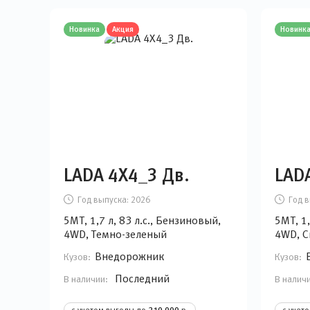
Новинка
Акция
Новинк
LADA 4Х4_3 Дв.
LAD
Год выпуска:
2026
Год в
5MT, 1,7 л, 83 л.с., Бензиновый,
5MT, 1,
4WD, Темно-зеленый
4WD, С
Внедорожник
Кузов:
Кузов:
Последний
В наличии:
В налич
с учетом выгоды до
р.
с учет