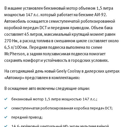
В машине установлен бензиновый мотор объемом 1,5 литра
мощностью 147 л.с. который работает на бензине АИ-92.
Автомобиль оснащается семиступенчатой роботизированной
коробкой передач DCT и передним приводом. Объем бака
составляет 45 литров, максимальный крутящий момент равен
270 Нм, а расход топлива в смешанном цикле составляет около
6,5 л/100 км. Передняя подвеска выполнена по схеме
McPherson, а задняя полузависимая подвеска помогает
сохранять комфорт и устойчивость в городских условиях.
На сегодняшний день новый Geely Coolray в дилерских центрах
«Автомир» представлен в комплектациях:
В оснащение авто включены следующие опции:
бензиновый мотор 1,5 литра мощностью 147 л.с.;
семиступенчатая роботизированная коробка передач DCT;
передний привод;
14,6-дюймовый центральный HD-экран мультимедийной