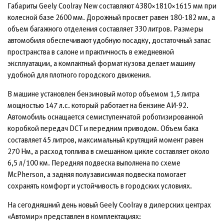
Габариты Geely Coolray New составляют 4380×1810×1615 мм при
колесной базе 2600 мм. Дорожный просвет равен 180-182 мм, а
объем багажного отделения составляет 330 литров. Размеры
автомобиля обеспечивают удобную посадку, достаточный запас
пространства в салоне и практичность в ежедневной
эксплуатации, а компактный формат кузова делает машину
удобной для плотного городского движения.
В машине установлен бензиновый мотор объемом 1,5 литра
мощностью 147 л.с. который работает на бензине АИ-92.
Автомобиль оснащается семиступенчатой роботизированной
коробкой передач DCT и передним приводом. Объем бака
составляет 45 литров, максимальный крутящий момент равен
270 Нм, а расход топлива в смешанном цикле составляет около
6,5 л/100 км. Передняя подвеска выполнена по схеме
McPherson, а задняя полузависимая подвеска помогает
сохранять комфорт и устойчивость в городских условиях.
На сегодняшний день новый Geely Coolray в дилерских центрах
«Автомир» представлен в комплектациях: