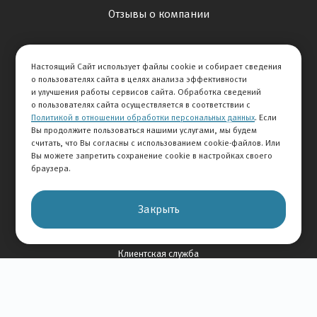
Отзывы о компании
О Компании
Настоящий Сайт использует файлы cookie и собирает сведения
История Компании
о пользователях сайта в целях анализа эффективности
и улучшения работы сервисов сайта. Обработка сведений
Вакансии
о пользователях сайта осуществляется в соответствии с
Новости
Политикой в отношении обработки персональных данных
. Если
Вы продолжите пользоваться нашими услугами, мы будем
считать, что Вы согласны с использованием cookie-файлов. Или
Карта сайта
Вы можете запретить сохранение cookie в настройках своего
браузера.
Контакты
Закрыть
+7 495 234-33-66
Клиентская служба
© 2026 АВТОМИР
Правовая информация