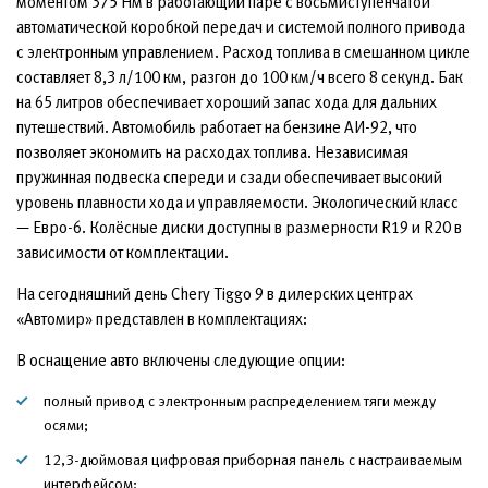
моментом 375 Нм в работающий паре с восьмиступенчатой
автоматической коробкой передач и системой полного привода
с электронным управлением. Расход топлива в смешанном цикле
составляет 8,3 л/100 км, разгон до 100 км/ч всего 8 секунд. Бак
на 65 литров обеспечивает хороший запас хода для дальних
путешествий. Автомобиль работает на бензине АИ-92, что
позволяет экономить на расходах топлива. Независимая
пружинная подвеска спереди и сзади обеспечивает высокий
уровень плавности хода и управляемости. Экологический класс
— Евро-6. Колёсные диски доступны в размерности R19 и R20 в
зависимости от комплектации.
На сегодняшний день Chery Tiggo 9 в дилерских центрах
«Автомир» представлен в комплектациях:
В оснащение авто включены следующие опции:
полный привод с электронным распределением тяги между
осями;
12,3-дюймовая цифровая приборная панель с настраиваемым
интерфейсом;