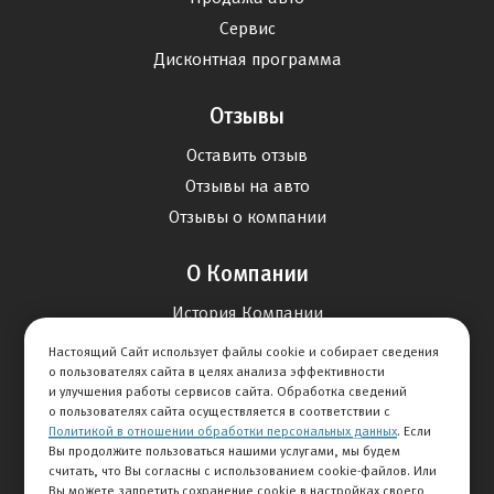
Сервис
Дисконтная программа
Отзывы
Оставить отзыв
Отзывы на авто
Отзывы о компании
О Компании
История Компании
Вакансии
Настоящий Сайт использует файлы cookie и собирает сведения
о пользователях сайта в целях анализа эффективности
Новости
и улучшения работы сервисов сайта. Обработка сведений
о пользователях сайта осуществляется в соответствии с
Карта сайта
Политикой в отношении обработки персональных данных
. Если
Вы продолжите пользоваться нашими услугами, мы будем
считать, что Вы согласны с использованием cookie-файлов. Или
Контакты
Вы можете запретить сохранение cookie в настройках своего